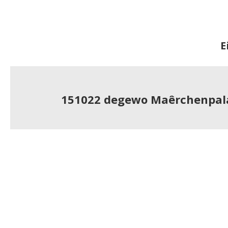
E
151022 degewo Maêrchenpal