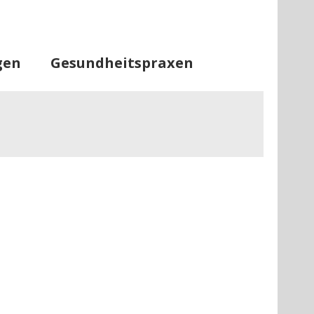
tseite
Informationen
Lageplan
gen
Gesundheitspraxen
tenplaner