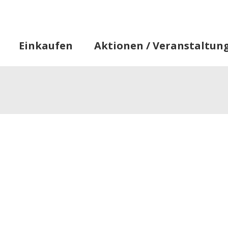
Star
Einkaufen
Aktionen / Veranstaltun
Informationen
Alles, was Sie wissen müssen
U-Bahn
Rou